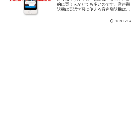
的に買う人がとても多いのです。音声翻
訳機は英語学習に使える音声翻訳機は海
外旅行のときに言語の翻訳に使えます。
思っている以上に翻訳だけでなく英語学
2019.12.04
習に使う人たちがたくさんいます。音声
翻訳機の利用目的第2位は...