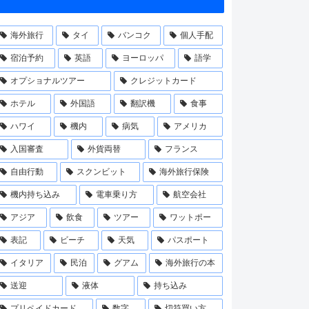
海外旅行
タイ
バンコク
個人手配
宿泊予約
英語
ヨーロッパ
語学
オプショナルツアー
クレジットカード
ホテル
外国語
翻訳機
食事
ハワイ
機内
病気
アメリカ
入国審査
外貨両替
フランス
自由行動
スクンビット
海外旅行保険
機内持ち込み
電車乗り方
航空会社
アジア
飲食
ツアー
ワットポー
表記
ビーチ
天気
パスポート
イタリア
民泊
グアム
海外旅行の本
送迎
液体
持ち込み
プリペイドカード
数字
切符買い方