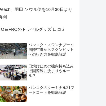
Peach、羽田-ソウル便を10月30日より
再開
TO＆FROのトラベルグッズ 口コミ
バンコク・スワンナプーム
国際空港からスクンビット
への行き方を徹底解説
日焼け止めの機内持ち込み
で国際線に決まりやルー
ル？
バンコクのターミナル21フ
ードコートを徹底解説