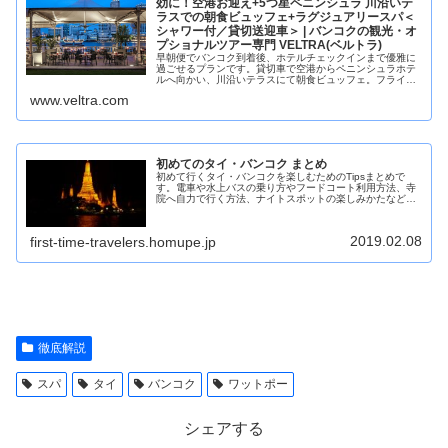
効に！空港お迎え+5つ星ペニンシュラ 川沿いテ
ラスでの朝食ビュッフェ+ラグジュアリースパ＜
シャワー付／貸切送迎車＞ | バンコクの観光・オ
プショナルツアー専門 VELTRA(ベルトラ)
早朝便でバンコク到着後、ホテルチェックインまで優雅に
過ごせるプランです。貸切車で空港からペニンシュラホテ
ルへ向かい、川沿いテラスにて朝食ビュッフェ。フライト
で疲れた身体をマッサージでほぐした後は、休憩ルームで
www.veltra.com
心ゆくまでお過ごしください。
初めてのタイ・バンコク まとめ
初めて行くタイ・バンコクを楽しむためのTipsまとめで
す。電車や水上バスの乗り方やフードコート利用方法、寺
院へ自力で行く方法、ナイトスポットの楽しみかたなどを
紹介します。
2019.02.08
first-time-travelers.homupe.jp
徹底解説
スパ
タイ
バンコク
ワットポー
シェアする