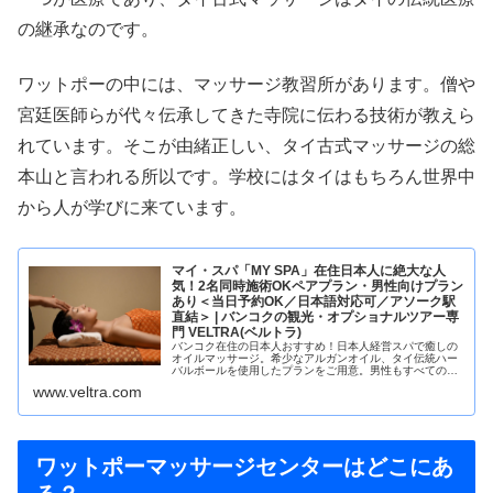
の継承なのです。
ワットポーの中には、マッサージ教習所があります。僧や
宮廷医師らが代々伝承してきた寺院に伝わる技術が教えら
れています。そこが由緒正しい、タイ古式マッサージの総
本山と言われる所以です。学校にはタイはもちろん世界中
から人が学びに来ています。
マイ・スパ「MY SPA」在住日本人に絶大な人
気！2名同時施術OKペアプラン・男性向けプラン
あり＜当日予約OK／日本語対応可／アソーク駅
直結＞ | バンコクの観光・オプショナルツアー専
門 VELTRA(ベルトラ)
バンコク在住の日本人おすすめ！日本人経営スパで癒しの
オイルマッサージ。希少なアルガンオイル、タイ伝統ハー
バルボールを使用したプランをご用意。男性もすべてのプ
ラン受けられて、カップルやご家族で一緒にご利用いただ
www.veltra.com
けます。駅直結のアクセスも魅力。
ワットポーマッサージセンターはどこにあ