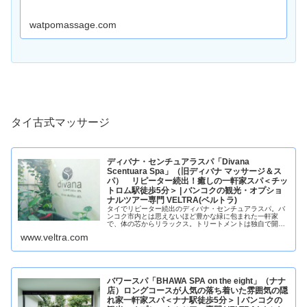
watpomassage.com
タイ古式マッサージ
ディバナ・センチュアラスパ「Divana
Scentuara Spa」（旧ディバナ マッサージ＆ス
パ） リピーター続出！癒しの一軒家スパ＜チッ
トロム駅徒歩5分＞ | バンコクの観光・オプショ
ナルツアー専門 VELTRA(ベルトラ)
タイでリピーター続出のディバナ・センチュアラスパ。バ
ンコク市内とは思えないほど豊かな緑に包まれた一軒家
で、体の芯からリラックス。トリートメントは独自で開発
している自然派プロダクトを使用。全室バスタブ付きが嬉
www.veltra.com
しいポイントです。
バワースパ「BHAWA SPA on the eight」（ナナ
店）ロングコースが人気の落ち着いた雰囲気の隠
れ家一軒家スパ＜ナナ駅徒歩5分＞ | バンコクの