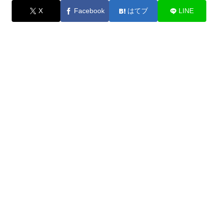
X
Facebook
はてブ
LINE