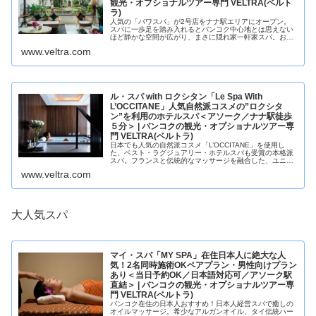
観光・オプショナルツアー専門 VELTRA(ベルト
ラ)
人気の「バワスパ」が2号店をナナ駅エリアにオープン。
スパに一歩足を踏み入れるとバンコク中心地とは思えない
ほど静かな空間が広がり、まさに隠れ家一軒家スパ。お薦
めは軽食も付いたロングコースプラン。店舗ではプロダク
www.veltra.com
ト商品の購入も可能です。
ル・スパ with ロクシタン「Le Spa With
L’OCCITANE」人気自然派コスメの”ロクシタ
ン”を利用のホテルスパ＜アソーク／ナナ駅徒歩
５分＞ | バンコクの観光・オプショナルツアー専
門 VELTRA(ベルトラ)
日本でも人気の自然派コスメ「L’OCCITANE」を使用し
た、ベスト・ラグジュアリー・ホテルスパも受賞の本格派
スパ。フランスと伝統的なマッサージを融合した、ユニー
クなトリートメントが人気です。
www.veltra.com
大人気スパ
マイ・スパ「MY SPA」在住日本人に絶大な人
気！2名同時施術OKペアプラン・男性向けプラン
あり＜当日予約OK／日本語対応可／アソーク駅
直結＞ | バンコクの観光・オプショナルツアー専
門 VELTRA(ベルトラ)
バンコク在住の日本人おすすめ！日本人経営スパで癒しの
オイルマッサージ。希少なアルガンオイル、タイ伝統ハー