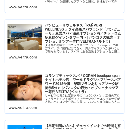
バルボールを使用したプランをご用意。男性もすべてのプ
ラン受けられて、カップルやご家族で一緒にご利用いただ
www.veltra.com
けます。駅直結のアクセスも魅力。
パンピューリウェルネス「PAÑPURI
WELLNESS 」タイ高級スパブランド「パンピュ
ーリ」直営スパ＜温泉オプション有／チットロム
駅直結ゲイソンタワー内＞ | バンコクの観光・オ
プショナルツアー専門 VELTRA(ベルトラ)
タイ発の高級オーガニックスパブランド「Panpuri」の直
営スパ。タイ国内だけでなく、海外でもファンが多いこと
で知られています。スパ内にある温泉オプションもご用意
あり。旅の疲れを温泉で癒すのもおすすめ。BTSチットロ
www.veltra.com
ム駅徒歩3分なのでアクセ...
コランブティックスパ「CORAN boutique spa」
ナイトホテル店 ワールドラグジュアリースパア
ワード2018受賞 早朝プランあり＜アソーク駅
徒歩5分＞ | バンコクの観光・オプショナルツア
ー専門 VELTRA(ベルトラ)
サービスの良さに定評ありの「コランスパ」。定番のアロ
マトリートメントボディマッサージやアーユルヴェーダが
人気。バンコク中心地に位置し、バンコク在住者にも人気
のスパです。日本人オーナーによる「こだわり」から成る
www.veltra.com
最高トリートメントをどうぞ。深夜...
【早朝到着の方へ】チェックインまでの時間を有